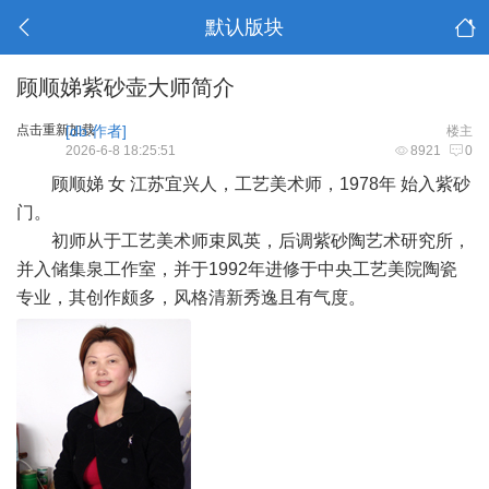
默认版块
顾顺娣紫砂壶大师简介
点击重新加载
[db:作者]
楼主
2026-6-8 18:25:51
8921
0
顾顺娣 女 江苏宜兴人，工艺美术师，1978年 始入紫砂
门。
初师从于工艺美术师束凤英，后调紫砂陶艺术研究所，
并入储集泉工作室，并于1992年进修于中央工艺美院陶瓷
专业，其创作颇多，风格清新秀逸且有气度。