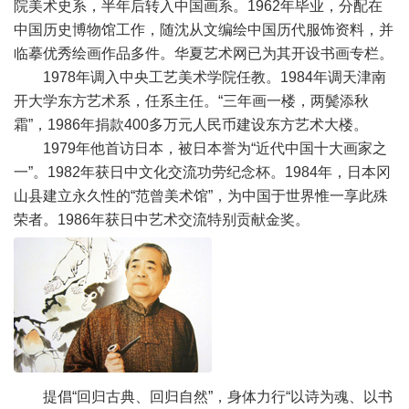
院美术史系，半年后转入中国画系。1962年毕业，分配在
中国历史博物馆工作，随沈从文编绘中国历代服饰资料，并
临摹优秀绘画作品多件。华夏艺术网已为其开设书画专栏。
1978年调入中央工艺美术学院任教。1984年调天津南
开大学东方艺术系，任系主任。“三年画一楼，两鬓添秋
霜”，1986年捐款400多万元人民币建设东方艺术大楼。
1979年他首访日本，被日本誉为“近代中国十大画家之
一”。1982年获日中文化交流功劳纪念杯。1984年，日本冈
山县建立永久性的“范曾美术馆”，为中国于世界惟一享此殊
荣者。1986年获日中艺术交流特别贡献金奖。
提倡“回归古典、回归自然”，身体力行“以诗为魂、以书