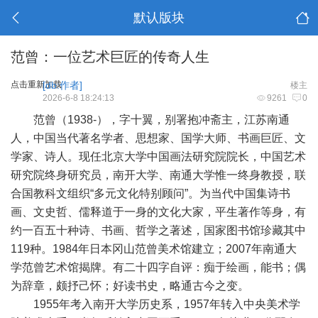
默认版块
范曾：一位艺术巨匠的传奇人生
点击重新加载
[db:作者]
楼主
2026-6-8 18:24:13
9261
0
范曾（1938-），字十翼，别署抱冲斋主，江苏南通
人，中国当代著名学者、思想家、国学大师、书画巨匠、文
学家、诗人。现任北京大学中国画法研究院院长，中国艺术
研究院终身研究员，南开大学、南通大学惟一终身教授，联
合国教科文组织“多元文化特别顾问”。为当代中国集诗书
画、文史哲、儒释道于一身的文化大家，平生著作等身，有
约一百五十种诗、书画、哲学之著述，国家图书馆珍藏其中
119种。1984年日本冈山范曾美术馆建立；2007年南通大
学范曾艺术馆揭牌。有二十四字自评：痴于绘画，能书；偶
为辞章，颇抒己怀；好读书史，略通古今之变。
1955年考入南开大学历史系，1957年转入中央美术学