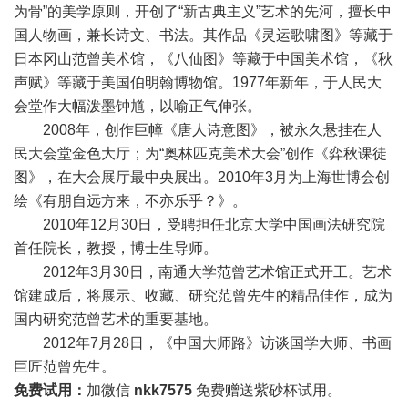
为骨”的美学原则，开创了“新古典主义”艺术的先河，擅长中
国人物画，兼长诗文、书法。其作品《灵运歌啸图》等藏于
日本冈山范曾美术馆，《八仙图》等藏于中国美术馆，《秋
声赋》等藏于美国伯明翰博物馆。1977年新年，于人民大
会堂作大幅泼墨钟馗，以喻正气伸张。
2008年，创作巨幛《唐人诗意图》，被永久悬挂在人
民大会堂金色大厅；为“奥林匹克美术大会”创作《弈秋课徒
图》，在大会展厅最中央展出。2010年3月为上海世博会创
绘《有朋自远方来，不亦乐乎？》。
2010年12月30日，受聘担任北京大学中国画法研究院
首任院长，教授，博士生导师。
2012年3月30日，南通大学范曾艺术馆正式开工。艺术
馆建成后，将展示、收藏、研究范曾先生的精品佳作，成为
国内研究范曾艺术的重要基地。
2012年7月28日，《中国大师路》访谈国学大师、书画
巨匠范曾先生。
免费试用：
加微信
nkk7575
免费赠送紫砂杯试用。