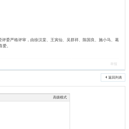
中经评委严格评审，由徐汉棠、王寅仙、吴群祥、陈国良、施小马、葛
喜爱。
举报
返回列表
高级模式