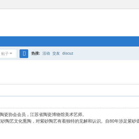
热搜:
活动
交友
discuz
帖子
搜
索
瓷协会会员，江苏省陶瓷博物馆美术艺师。
砂陶艺文化熏陶，对紫砂陶艺有着独特的见解和认识。自80年涉足紫砂