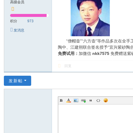
高级会员
电
子
积分
973
商
发消息
务
“僧帽壶”“六方壶”等作品多次在全手
有
陶中、江建朔联合签名授予“宜兴紫砂陶合
限
免费试用：
加微信
nkk7575
免费赠送紫
公
回复
司
发新帖