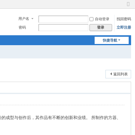
切
换
用户名
自动登录
找回密码
到
窄
密码
立即注册
登录
版
快捷导航
返回列表
壶的成型与创作后，其作品有不断的创新和业绩。 所制作的方器、