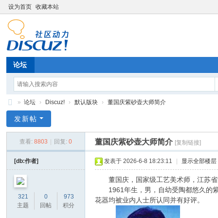
设为首页
收藏本站
论坛
»
论坛
›
Discuz!
›
默认版块
›
董国庆紫砂壶大师简介
中
发新帖
商
董国庆紫砂壶大师简介
查看:
8803
|
回复:
0
[复制链接]
惠
民
[db:作者]
发表于 2026-6-8 18:23:11
|
显示全部楼层
（
董国庆，国家级工艺美术师，江苏省陶
天
1961年生，男，自幼受陶都悠久的紫
321
0
973
花器均被业内人士所认同并有好评。
津
主题
回帖
积分
）