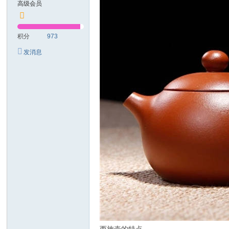
高级会员
电
子
积分
973
商
发消息
务
有
限
公
司