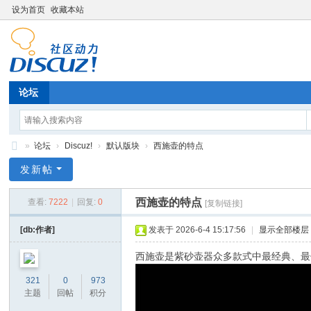
设为首页
收藏本站
论坛
»
论坛
›
Discuz!
›
默认版块
›
西施壶的特点
中
发新帖
商
西施壶的特点
查看:
7222
|
回复:
0
[复制链接]
惠
民
[db:作者]
发表于 2026-6-4 15:17:56
|
显示全部楼层
（
西施壶是紫砂壶器众多款式中最经典、最
天
321
0
973
津
主题
回帖
积分
）