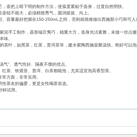
艺，壶把上暗下明的制作方法，使弧度紧贴于壶身，过度自然明快。
且壶钮不能大，必须精致秀气，圆润挺拔、向上。
。容量最好把握在150-250mL之间，否则就很难做出西施那小巧和可
紫泥手工制作，器形端庄隽巧，稳重大方，壶身光洁素雅，未做一丝点缀
本味。
的茶叶，如黑茶，红茶，普洱茶等，建水紫陶西施壶聚温快。刚好可以泡
熟汤气”、透气性好、隔夜不馊的优点。
、红茶、铁观音、普洱、白茶都能泡，尤其适宜泡高香型茶。
非常方面，非常实用。
男性茶友的偏爱，更是女性喝茶首选。
砂杯试用。