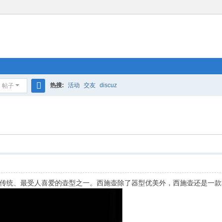
热搜:
活动
交友
discuz
帖子
搜
索
传统、最受人喜爱的壶型之一。西施壶除了器型优美外，西施壶还是一款