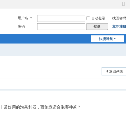
切
换
用户名
自动登录
找回密码
到
窄
密码
立即注册
登录
版
快捷导航
返回列表
非常好用的泡茶利器，西施壶适合泡哪种茶？