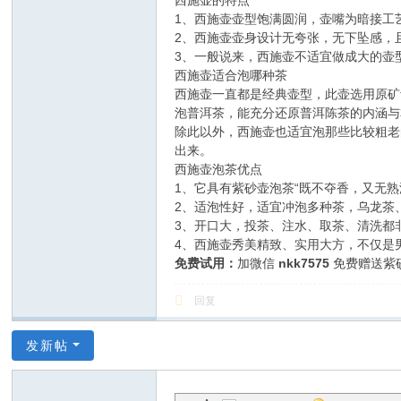
西施壶的特点
1、西施壶壶型饱满圆润，壶嘴为暗接工
2、西施壶壶身设计无夸张，无下坠感，
3、一般说来，西施壶不适宜做成大的壶型
西施壶适合泡哪种茶
西施壶一直都是经典壶型，此壶选用原矿
泡普洱茶，能充分还原普洱陈茶的内涵与
除此以外，西施壶也适宜泡那些比较粗老
出来。
西施壶泡茶优点
1、它具有紫砂壶泡茶“既不夺香，又无
2、适泡性好，适宜冲泡多种茶，乌龙茶
3、开口大，投茶、注水、取茶、清洗都
4、西施壶秀美精致、实用大方，不仅是
免费试用：
加微信
nkk7575
免费赠送紫
回复
发新帖