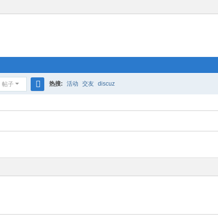
热搜:
活动
交友
discuz
帖子
搜
索