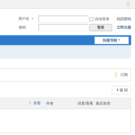
切
换
用户名
自动登录
找回密码
到
窄
密码
立即注册
登录
版
快捷导航
订阅
返 回
新窗
作者
回复/查看
最后发表