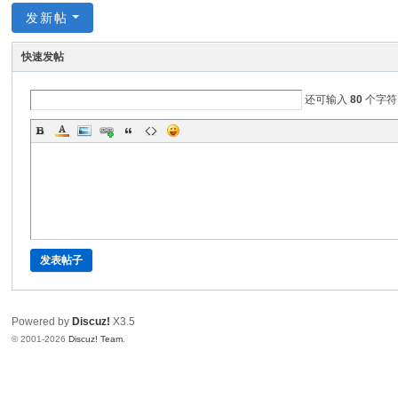
发新帖
电
子
快速发帖
商
务
还可输入
80
个字符
有
限
公
司
发表帖子
Powered by
Discuz!
X3.5
© 2001-2026
Discuz! Team
.