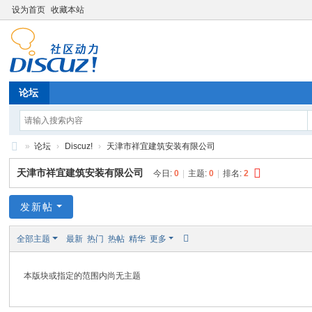
设为首页
收藏本站
论坛
»
论坛
›
Discuz!
›
天津市祥宜建筑安装有限公司
中
天津市祥宜建筑安装有限公司
今日:
0
|
主题:
0
|
排名:
2
商
惠
发新帖
民
全部主题
最新
热门
热帖
精华
更多
（
天
本版块或指定的范围内尚无主题
津
）